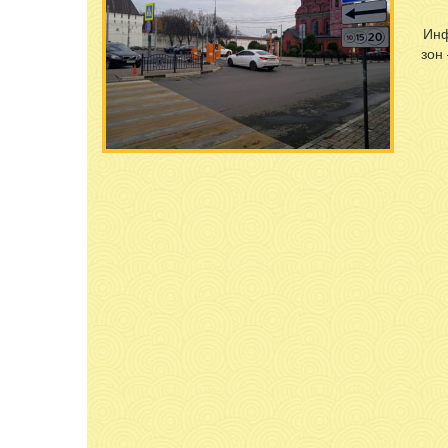
Волж
Инф
зон