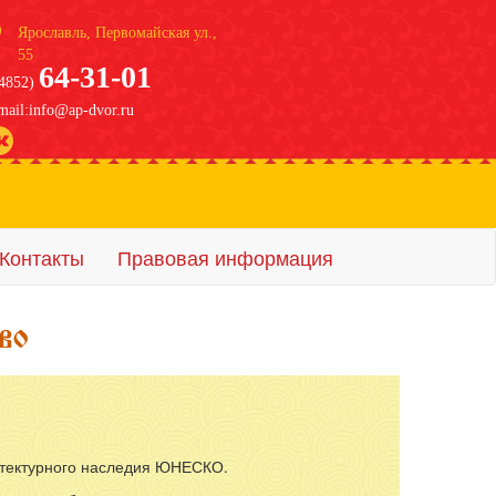
Ярославль, Первомайская ул.,
55
64-31-01
4852)
mail:info@ap-dvor.ru
Контакты
Правовая информация
их в отеле
итектурного наследия ЮНЕСКО.