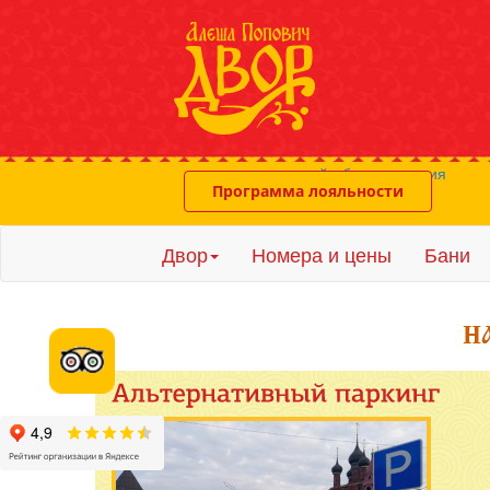
система онлайн-бронирования
Программа лояльности
Двор
Номера и цены
Бани
Расп
Инте
Три 
Детс