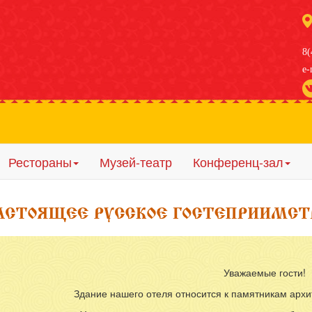
8(
e-
Рестораны
Музей-театр
Конференц-зал
оложение отеля: центр города, напротив Кремля
рактивный музей с представлением, бесплатно для проживающ
ресторана: Пивоваръ, Смородина, Лукоморье
Уважаемые гости!
кий городок
Здание нашего отеля относится к памятникам арх