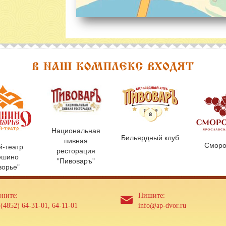
Национальная
Бильярдный клуб
пивная
Сморо
й-театр
ресторация
ешино
"Пивоваръ"
ворье"
оните:
Пишите:
(4852) 64-31-01, 64-11-01
info@ap-dvor.ru