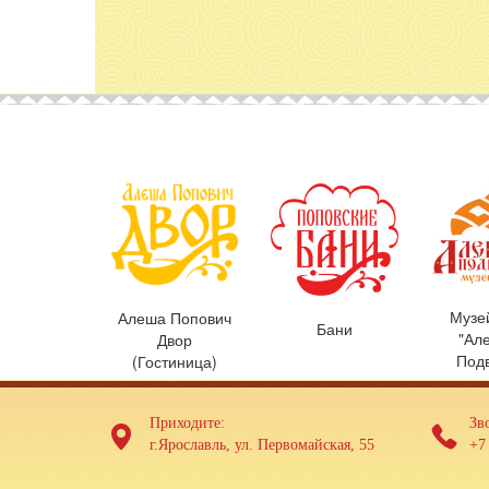
Музе
Алеша Попович
Бани
"Ал
Двор
Под
(Гостиница)
Приходите:
Зв
г.Ярославль, ул. Первомайская, 55
+7 