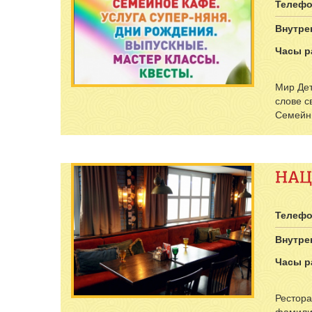
Волж
Телефо
Внутре
Часы р
Мир Дет
слове с
Семейны
Телефо
Внутре
Часы р
Рестора
фамилии