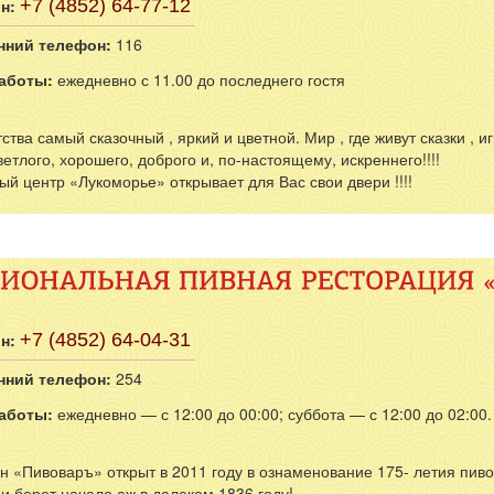
ская набережная в 5 минутах
н:
+7 (4852) 64-77-12
нний телефон:
116
аботы:
ежедневно с 11.00 до последнего гостя
ства самый сказочный , яркий и цветной. Мир , где живут сказки , иг
ветлого, хорошего, доброго и, по-настоящему, искреннего!!!!
й центр «Лукоморье» открывает для Вас свои двери !!!!
н:
+7 (4852) 64-04-31
нний телефон:
254
аботы:
ежедневно — с 12:00 до 00:00; суббота — с 12:00 до 02:00.
н «Пивоваръ» открыт в 2011 году в ознаменование 175- летия пив
 берет начало аж в далеком 1836 году!