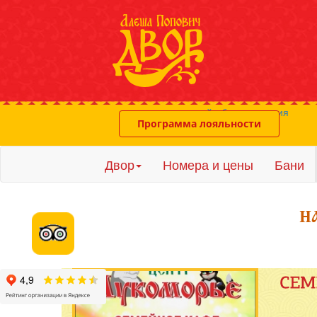
система онлайн-бронирования
Программа лояльности
Двор
Номера и цены
Бани
Расп
Инте
Три 
Детс