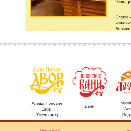
Часы р
Спокойн
чашечко
Большой
Музе
Алеша Попович
Бани
"Ал
Двор
Под
(Гостиница)