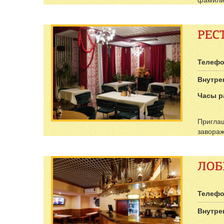
Телефо
Внутре
Часы р
Приглаш
завораж
Телефо
Внутре