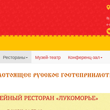
8(
e-
Рестораны
Музей-театр
Конференц-зал
оложение отеля: центр города, напротив Кремля
рактивный музей с представлением, бесплатно для проживающ
ресторана: Пивоваръ, Смородина, Лукоморье
кий городок