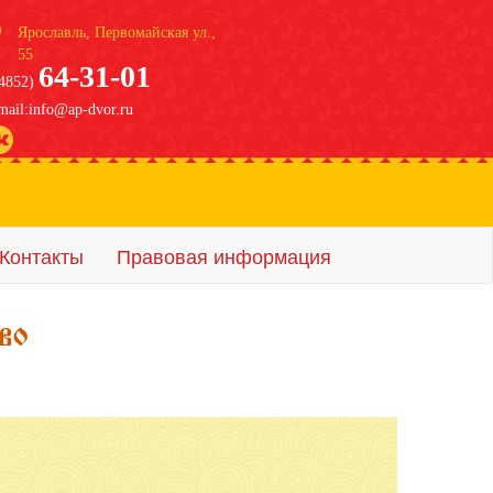
Ярославль, Первомайская ул.,
55
64-31-01
4852)
mail:info@ap-dvor.ru
Контакты
Правовая информация
их в отеле