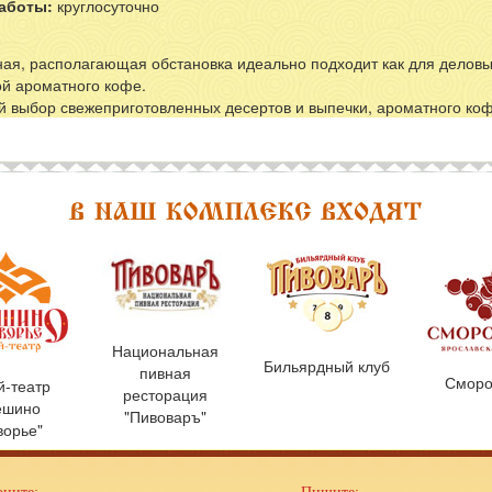
аботы:
круглосуточно
ая, располагающая обстановка идеально подходит как для деловых
й ароматного кофе.
 выбор свежеприготовленных десертов и выпечки, ароматного коф
Национальная
Бильярдный клуб
пивная
Сморо
й-театр
ресторация
ешино
"Пивоваръ"
ворье"