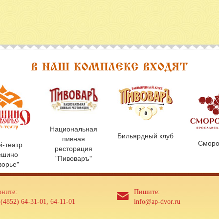
ская набережная в 5 минутах
Национальная
Бильярдный клуб
пивная
Сморо
й-театр
ресторация
ешино
"Пивоваръ"
ворье"
оните:
Пишите:
(4852) 64-31-01, 64-11-01
info@ap-dvor.ru