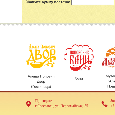
Волж
Укажите сумму платежа:
Музе
Алеша Попович
Бани
"Ал
Двор
Под
(Гостиница)
Приходите:
Зв
г.Ярославль, ул. Первомайская, 55
+7 