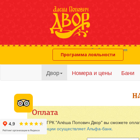
система онлайн-бронирования
Программа лояльности
Двор
Номера и цены
Бани
Расп
Инте
Три 
Услуги ГРК "Алёша Попович Двор" вы сможете опл
Транзакции осуществляет Альфа-банк.
Детс