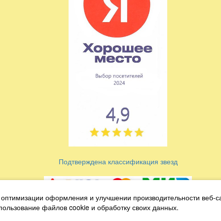
Подтверждена классификация звезд
 оптимизации оформления и улучшении производительности веб-с
Условиия оплаты и возврата
спользование файлов cookie и обработку своих данных.
Антикоррупционная политика