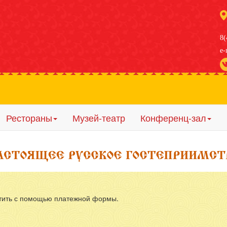
8(
e-
Рестораны
Музей-театр
Конференц-зал
оложение отеля: центр города, напротив Кремля
рактивный музей с представлением, бесплатно для проживающ
ресторана: Пивоваръ, Смородина, Лукоморье
атить с помощью платежной формы.
кий городок