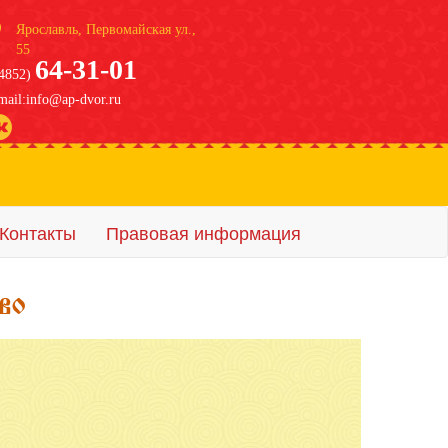
Ярославль, Первомайская ул.,
55
64-31-01
4852)
mail:info@ap-dvor.ru
Контакты
Правовая информация
их в отеле