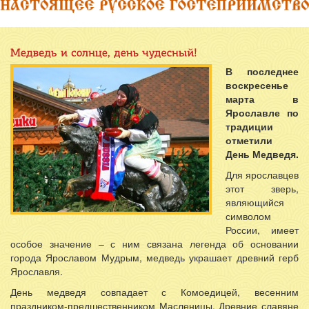
В последнее
воскресенье
марта в
Ярославле по
традиции
отметили
День Медведя.
Для ярославцев
этот зверь,
являющийся
символом
России, имеет
особое значение – с ним связана легенда об основании
города Ярославом Мудрым, медведь украшает древний герб
Ярославля.
День медведя совпадает с Комоедицей, весенним
праздником-предшественником Масленицы. Древние славяне