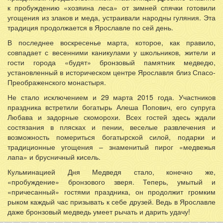
к пробуждению «хозяина леса» от зимней спячки готовили
угощения из злаков и меда, устраивали народны гуляния. Эта
традиция продолжается в Ярославле по сей день.
В последнее воскресенье марта, которое, как правило,
совпадает с весенними каникулами у школьников, жители и
гости города «будят» бронзовый памятник медведю,
установленный в историческом центре Ярославля близ Спасо-
Преображенского монастыря.
Не стало исключением и 29 марта 2015 года. Участников
праздника встретили богатырь Алеша Попович, его супруга
Любава и задорные скоморохи. Всех гостей здесь ждали
состязания в плясках и пении, веселые развлечения и
возможность помериться богатырской силой, подарки и
традиционные угощения – знаменитый пирог «медвежья
лапа» и брусничный кисель.
Кульминацией Дня Медведя стало, конечно же,
«пробуждение» бронзового зверя. Теперь, умытый и
«причесанный» гостями праздника, он продолжит громким
рыком каждый час призывать к себе друзей. Ведь в Ярославле
даже бронзовый медведь умеет рычать и дарить удачу!