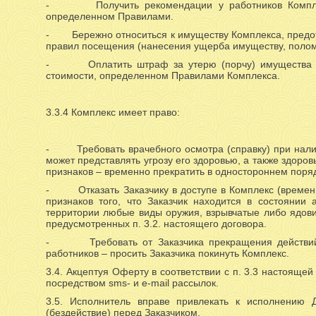
- Получить рекомендации у работников Комплекс
определенном Правилами.
- Бережно относиться к имуществу Комплекса, предот
правил посещения (нанесения ущерба имуществу, полом
- Оплатить штраф за утерю (порчу) имущества Ком
стоимости, определенном Правилами Комплекса.
3.3.4 Комплекс имеет право:
- Требовать врачебного осмотра (справку) при наличи
может представлять угрозу его здоровью, а также здоро
признаков – временно прекратить в одностороннем поряд
- Отказать Заказчику в доступе в Комплекс (временно
признаков того, что Заказчик находится в состоянии 
территории любые виды оружия, взрывчатые либо ядови
предусмотренных п. 3.2. настоящего договора.
- Требовать от Заказчика прекращения действий, 
работников – просить Заказчика покинуть Комплекс.
3.4. Акцептуя Оферту в соответствии с п. 3.3 настоящ
посредством sms- и e-mail рассылок.
3.5. Исполнитель вправе привлекать к исполнению 
(бездействие) перед Заказчиком.