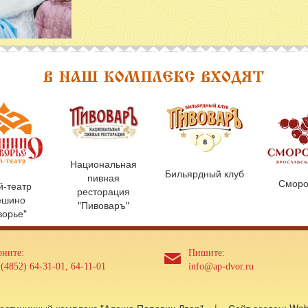
Национальная
Бильярдный клуб
пивная
Сморо
й-театр
ресторация
ешино
"Пивоваръ"
ворье"
оните:
Пишите:
(4852) 64-31-01, 64-11-01
info@ap-dvor.ru
Гостиничный комплекс "Алеша Попович Двор" | Сайт создан: W