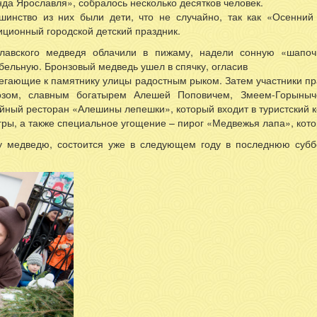
нда Ярославля», собралось несколько десятков человек.
ская набережная в 5 минутах
шинство из них были дети, что не случайно, так как «Осенний
иционный городской детский праздник.
лавского медведя облачили в пижаму, надели сонную «шапочк
бельную. Бронзовый медведь ушел в спячку, огласив
егающие к памятнику улицы радостным рыком. Затем участники пр
зом, славным богатырем Алешей Поповичем, Змеем-Горыныч
йный ресторан «Алешины лепешки», который входит в туристский 
гры, а также специальное угощение – пирог «Медвежья лапа», кото
медведю, состоится уже в следующем году в последнюю суббот