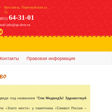
Ярославль, Первомайская ул.,
55
64-31-01
4852)
mail:info@ap-dvor.ru
Контакты
Правовая информация
их в отеле
дведя под названием "
Спи МедведЪ! Здравствуй
ала «Злато место» у памятника «Символ России –