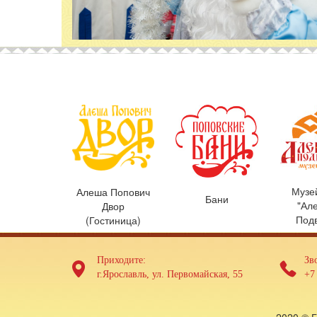
Музе
Алеша Попович
Бани
"Ал
Двор
Под
(Гостиница)
Приходите:
Зв
г.Ярославль, ул. Первомайская, 55
+7 
2020 © 