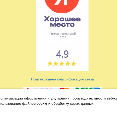
Подтверждена классификация звезд
 оптимизации оформления и улучшении производительности веб-с
Условиия оплаты и возврата
спользование файлов cookie и обработку своих данных.
Антикоррупционная политика