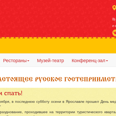
8(
e-
Рестораны
Музей-театр
Конференц-зал
оложение отеля: центр города, напротив Кремля
рактивный музей с представлением, бесплатно для проживающ
ресторана: Пивоваръ, Смородина, Лукоморье
оября, в последнюю субботу осени в Ярославле прошел День ме
"
кий городок
разднование, проходившее на территории туристического кварт