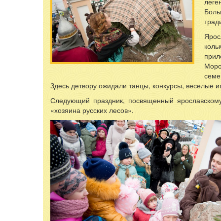
леге
Волж
Боль
трад
Ярос
колы
прил
Моро
семе
Здесь детвору ожидали танцы, конкурсы, веселые и
Следующий праздник, посвященный ярославскому 
«хозяина русских лесов».